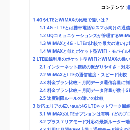
コンテンツ
[
1
4GやLTEとWiMAXの比較で違いは？
1.1
4G・LTEとは携帯電話やスマホ向けの通
1.2
UQコミュニケーションズが管理するWiM
1.3
WiMAXと4G・LTEの比較で最大の違い
1.4
WiMAXと似たポケット型WiFi・モバイルW
2
LTE回線利用のポケット型WiFiとWiMAXの
2.1
インターネット接続の繋がりやすさ・対応
2.2
WiMAXとLTEの通信速度・スピード比較
2.3
料金プラン比較～月間データ通信容量に制
2.4
料金プラン比較～月間データ容量が数十G
2.5
速度制限ルールの違いの比較
3
対応エリアの広いauの4G LTEネットワーク回
3.1
WiMAXのLTEオプションは有料（どの
3.2
プラスエリアモード対応の最新ルーター端
3.3
利用は月間30GB上限！通信モード設定の