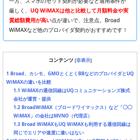
一方、スマホのセット契約が必要など適用条件が
厳しく、
UQ WiMAXは他と比較して月額料金や実
質総額費用が高い
点が違いで、注意点。Broad
WiMAXなど他のプロバイダ契約がおすすめです！
コンテンツ
[
非表示
]
1
Broad、カシモ、GMOとくとくBBなどのプロバイダとUQ
WiMAXの違いを比較
1.1
WiMAXの通信回線はUQコミュニケーションズ株式
会社が運営・提供
1.2
BroadWiMAX（ブロードワイマックス）など「◯◯
WiMAX」の会社はMVNO（代理店）
1.3
Broad WiMAXもUQ WiMAXも利用する通信回線は
同じでエリアや速度に違いはない