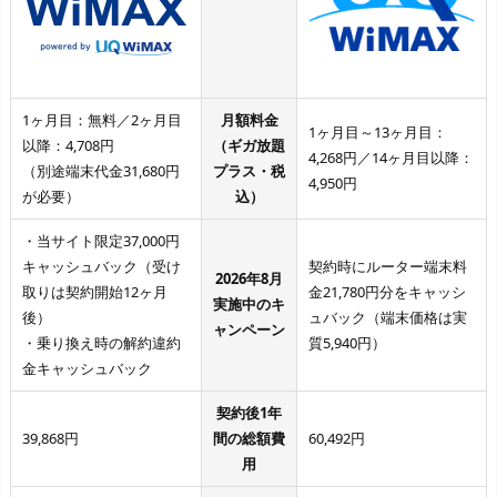
1ヶ月目：無料／2ヶ月目
月額料金
1ヶ月目～13ヶ月目：
以降：4,708円
（ギガ放題
4,268円／14ヶ月目以降：
（別途端末代金31,680円
プラス・税
4,950円
が必要）
込）
・当サイト限定37,000円
キャッシュバック（受け
契約時にルーター端末料
2026年8月
取りは契約開始12ヶ月
金21,780円分をキャッシ
実施中のキ
後）
ュバック（端末価格は実
ャンペーン
・乗り換え時の解約違約
質5,940円）
金キャッシュバック
契約後1年
39,868円
間の総額費
60,492円
用