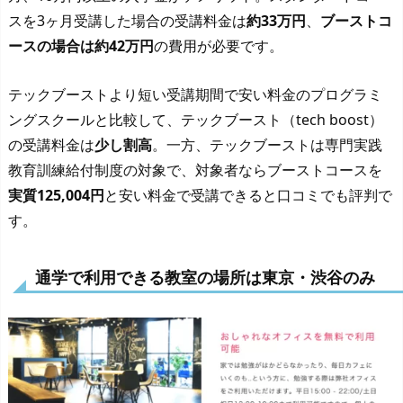
スを3ヶ月受講した場合の受講料金は
約33万円
、
ブーストコ
ースの場合は約42万円
の費用が必要です。
テックブーストより短い受講期間で安い料金のプログラミ
ングスクールと比較して、テックブースト（tech boost）
の受講料金は
少し割高
。一方、テックブーストは専門実践
教育訓練給付制度の対象で、対象者ならブーストコースを
実質125,004円
と安い料金で受講できると口コミでも評判で
す。
通学で利用できる教室の場所は東京・渋谷のみ