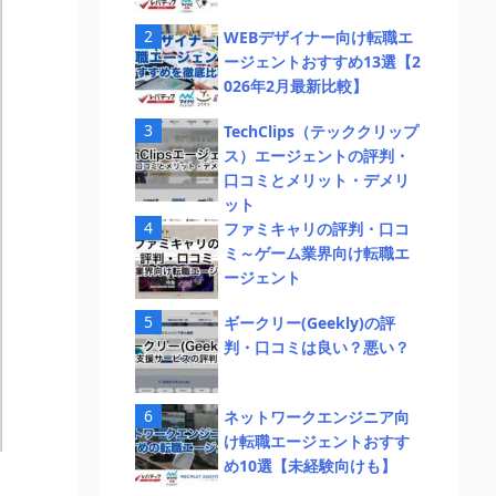
WEBデザイナー向け転職エ
ージェントおすすめ13選【2
026年2月最新比較】
TechClips（テッククリップ
ス）エージェントの評判・
口コミとメリット・デメリ
ット
ファミキャリの評判・口コ
ミ～ゲーム業界向け転職エ
ージェント
ギークリー(Geekly)の評
判・口コミは良い？悪い？
ネットワークエンジニア向
け転職エージェントおすす
め10選【未経験向けも】