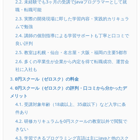
2.2. 未経験でも3ヶ月の受講でJavaプログラマーとして就
職・転職可能
2.3. 実際の開発現場に即した学習内容・実践的カリキュラ
ムで勉強
2.4. 講師の個別指導による学習サポートも丁寧と口コミで
良い評判
2.5. 教室は札幌・仙台・名古屋・大阪・福岡の主要5都市
2.6. 多くの卒業生が企業から内定を得て転職成功、運営会
社に入社も
3.
0円スクール（ゼロスク）の料金
4.
0円スクール（ゼロスク）の評判・口コミから分かったデ
メリット
4.1. 受講対象年齢（18歳以上、35歳以下）など入学に条
件あり
4.2. 研修カリキュラムを0円スクールの教室以外で閲覧で
きない
4.3. 学習できるプログラミング言語は主にJavaと他のスク