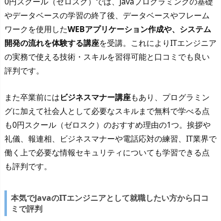
0円スクール（ゼロスク）では、Javaプログラミングの基礎
やデータベースの学習の終了後、データベースやフレーム
ワークを使用した
WEBアプリケーション作成や、システム
開発の流れを体験する講座
を受講。これによりITエンジニア
の実務で使える技術・スキルを習得可能と口コミでも良い
評判です。
また卒業前には
ビジネスマナー講座
もあり、プログラミン
グに加えて社会人として必要なスキルまで無料で学べる点
も0円スクール（ゼロスク）のおすすめ理由の1つ。挨拶や
礼儀、報連相、ビジネスマナーや電話応対の練習、IT業界で
働く上で必要な情報セキュリティについても学習できる点
も評判です。
本気でJavaのITエンジニアとして就職したい方から口コ
ミで評判