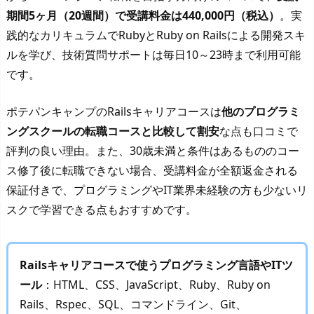
期間5ヶ月（20週間）で受講料金は440,000円（税込）
。実
践的なカリキュラムでRubyとRuby on Railsによる開発スキ
ルを学び、技術質問サポートは毎日10～23時まで利用可能
です。
ポテパンキャンプのRailsキャリアコースは
他のプログラミ
ングスクールの転職コースと比較して割安
な点も口コミで
評判の良い理由。また、30歳未満と条件はあるもののコー
ス修了後に転職できない場合、受講料金が全額返金される
保証付きで、プログラミングやIT業界未経験の方も少ないリ
スクで学習できる点もおすすめです。
Railsキャリアコースで使うプログラミング言語やITツ
ール
：HTML、CSS、JavaScript、Ruby、Ruby on
Rails、Rspec、SQL、コマンドライン、Git、