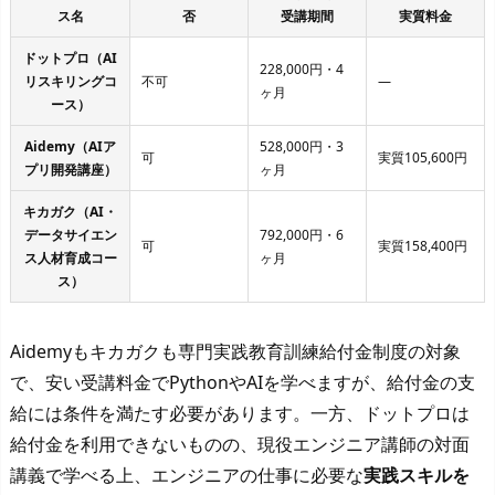
ス名
否
受講期間
実質料金
ドットプロ（AI
228,000円・4
リスキリングコ
不可
―
ヶ月
ース）
Aidemy（AIア
528,000円・3
可
実質105,600円
プリ開発講座）
ヶ月
キカガク（AI・
データサイエン
792,000円・6
可
実質158,400円
ス人材育成コー
ヶ月
ス）
Aidemyもキカガクも専門実践教育訓練給付金制度の対象
で、安い受講料金でPythonやAIを学べますが、給付金の支
給には条件を満たす必要があります。一方、ドットプロは
給付金を利用できないものの、現役エンジニア講師の対面
講義で学べる上、エンジニアの仕事に必要な
実践スキルを